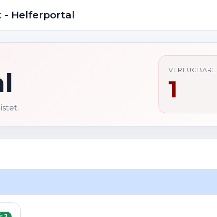
 - Helferportal
VERFÜGBARE
l
1
stet.
: 2